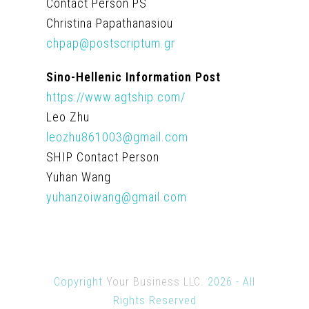
Contact Person PS
Christina Papathanasiou
chpap@postscriptum.gr
Sino-Hellenic Information Post
https://www.agtship.com/
Leo Zhu
leozhu861003@gmail.com
SHIP Contact Person
Yuhan Wang
yuhanzoiwang@gmail.com
Copyright
Your Business LLC.
2026 - All
Rights Reserved