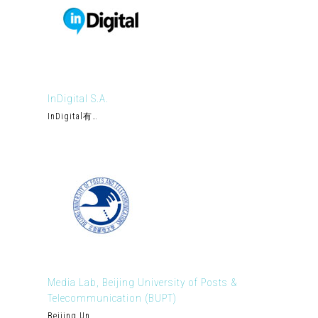
InDigital S.A.
InDigital有…
Media Lab, Beijing University of Posts &
Telecommunication (BUPT)
Beijing Un…