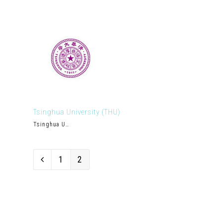
Tsinghua University (THU)
Tsinghua U…
Page
Page
1
2
Previous