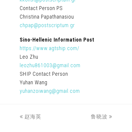
Contact Person PS
Christina Papathanasiou
chpap@postscriptum.gr
Sino-Hellenic Information Post
https://www.agtship.com/
Leo Zhu
leozhu861003@gmail.com
SHIP Contact Person
Yuhan Wang
yuhanzoiwang@gmail.com
previous
next
赵海英
鲁晓波
post:
post: