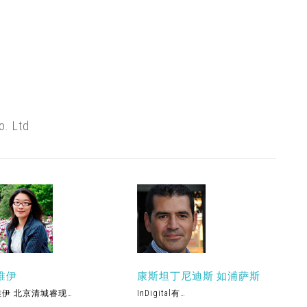
o. Ltd
唯伊
康斯坦丁尼迪斯·如浦萨斯
唯伊 北京清城睿现…
InDigital有…