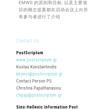
EMWG 的原则和目标, 以及主要项
目的概念提案都在启动会议上向所
有参与者进行了介绍
Contact Us
PostScriptum
www.postscriptum.gr
Kostas Konstantinidis
kkonst@postscriptum.gr
Contact Person PS
Christina Papathanasiou
chpap@postscriptum.gr
Sino-Hellenic Information Post