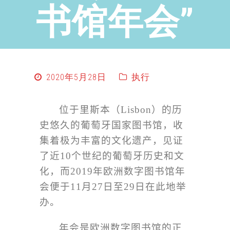
书馆年会”
2020年5月28日
执行
位于里斯本（
Lisbon
）的历
史悠久的葡萄牙国家图书馆，收
集着极为丰富的文化遗产，见证
了近
10
个世纪的葡萄牙历史和文
化，而
2019
年欧洲数字图书馆年
会便于
11
月
27
日至
29
日在此地举
办。
年会是欧洲数字图书馆的正