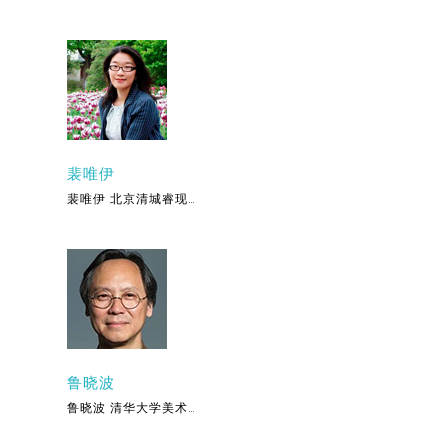
裴唯伊
裴唯伊 北京清城睿现…
鲁晓波
鲁晓波 清华大学美术…